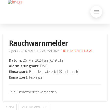
Rauchwarnmelder
JAN-LUCA KINDER
26. MAI 2024
EINSATZABTEILUNG
Datum:
26. Mai 2024 um 6:19 Uhr
Alarmierungsart:
DME
Einsatzart:
Brandeinsatz > b1 (Kleinbrand)
Einsatzort:
Ricklingen
Kein Einsatzbericht vorhanden
ALARM
RAUCHWARNMELDER