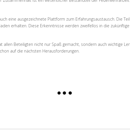
ser Zusammenhalt ist ein wesentlicher Bestandteil der Feuerwehrarbe
uch eine ausgezeichnete Plattform zum Erfahrungsaustausch. Die Te
den erhalten. Diese Erkenntnisse werden zweifellos in die zukünftig
at allen Beteiligten nicht nur Spaß gemacht, sondern auch wichtige L
h schon auf die nächsten Herausforderungen.