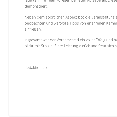
feuerten ihre Teamkollegen bei jeder Aufgabe an. Die
demonstriert.
Neben dem sportlichen Aspekt bot die Veranstaltung a
beobachten und wertvolle Tipps von erfahrenen Kamera
einfließen.
Insgesamt war der Vorentscheid ein voller Erfolg und h
blickt mit Stolz auf ihre Leistung zurück und freut sic
Redaktion: ak