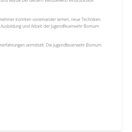
it und wurde bei diesem Wettbewerb eindrucksvoll
ilnehmer konnten voneinander lernen, neue Techniken
e Ausbildung und Arbeit der Jugendfeuerwehr Bornum
ernerfahrungen vermittelt. Die Jugendfeuerwehr Bornum