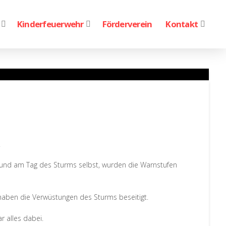
Kinderfeuerwehr
Förderverein
Kontakt
.
r und am Tag des Sturms selbst, wurden die Warnstufen
haben die Verwüstungen des Sturms beseitigt.
 alles dabei.