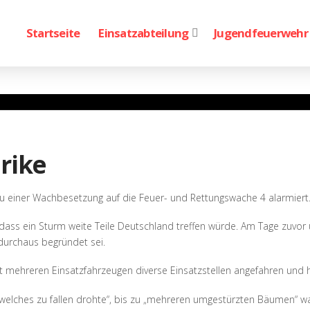
Startseite
Einsatzabteilung
Jugendfeuerwehr
rike
 einer Wachbesetzung auf die Feuer- und Rettungswache 4 alarmiert
 dass ein Sturm weite Teile Deutschland treffen würde. Am Tage zuvo
durchaus begründet sei.
t mehreren Einsatzfahrzeugen diverse Einsatzstellen angefahren und 
welches zu fallen drohte“, bis zu „mehreren umgestürzten Bäumen“ war